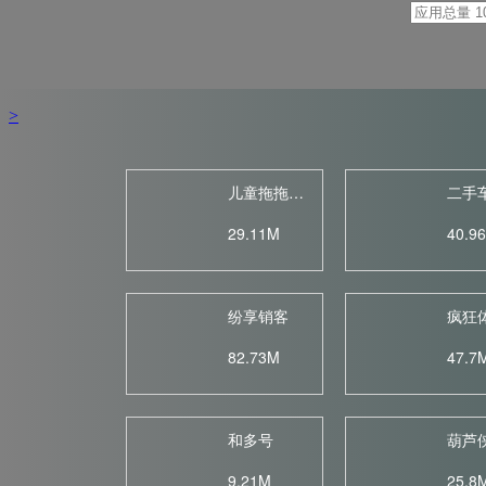
共
10711
个应用
<
2
/
256
>
儿童拖拖乐...
二手
29.11M
40.9
纷享销客
疯狂
82.73M
47.7
和多号
葫芦
9.21M
25.8