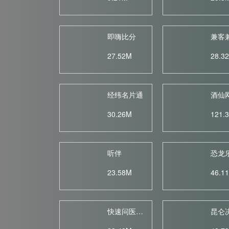
即嗨比分
兼客
27.52M
28.3
经纬名片通
酒仙
30.26M
121.
听伴
恐龙
23.58M
46.1
快速问医生...
昆仑